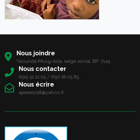
Nous joindre
Yaoundé-Mvog-Ada, siège social, BP: 7145
Nous contacter
699 51 21 05 / 697 18 05 85
Nous écrire
ajeseey98@yahoo.fr