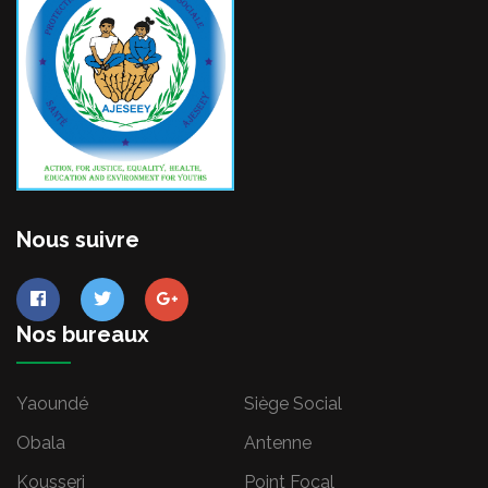
Nous suivre
Nos bureaux
Yaoundé
Siège Social
Obala
Antenne
Kousseri
Point Focal