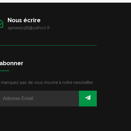
Nous écrire
ajeseey98@yahoo.fr
'abonner
 manquez pas de vous inscrire à notre newsletter.