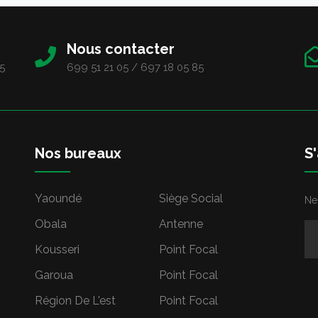
Nous contacter
5
699 51 21 05 / 697 18 05 85
Nos bureaux
S
Yaoundé
Siège Social
Ne
Obala
Antenne
Kousseri
Point Focal
Garoua
Point Focal
Région De L'est
Point Focal