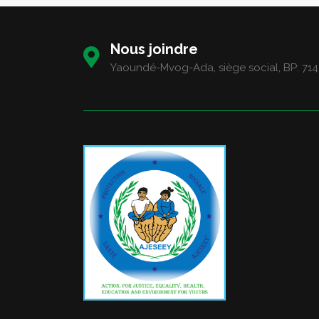
Nous joindre
Yaoundé-Mvog-Ada, siège social, BP: 714