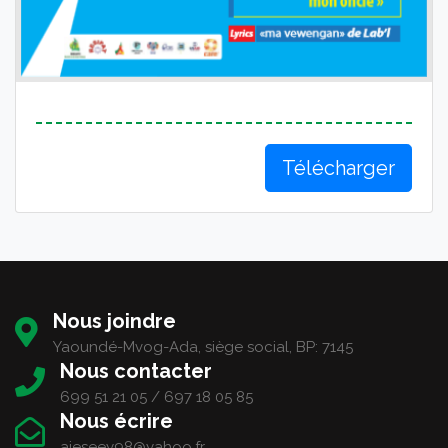
Télécharger
Nous joindre
Yaoundé-Mvog-Ada, siège social, BP: 7145
Nous contacter
699 51 21 05 / 697 18 05 85
Nous écrire
ajeseey98@yahoo.fr